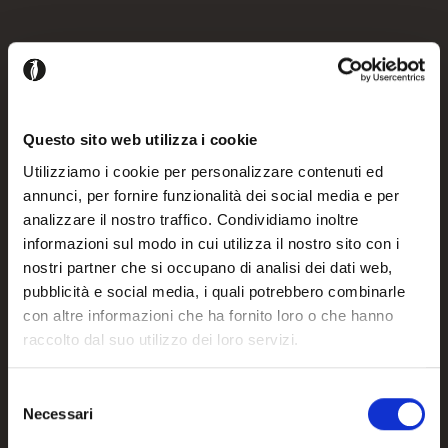
Questo sito web utilizza i cookie
Utilizziamo i cookie per personalizzare contenuti ed
annunci, per fornire funzionalità dei social media e per
analizzare il nostro traffico. Condividiamo inoltre
informazioni sul modo in cui utilizza il nostro sito con i
nostri partner che si occupano di analisi dei dati web,
LE MARAIS
LE MARAIS
pubblicità e social media, i quali potrebbero combinarle
con altre informazioni che ha fornito loro o che hanno
raccolto dal suo utilizzo dei loro servizi.
CS3413-DTD2000 J
CS3413-DTD3000 J
Selezione
Necessari
del
consenso