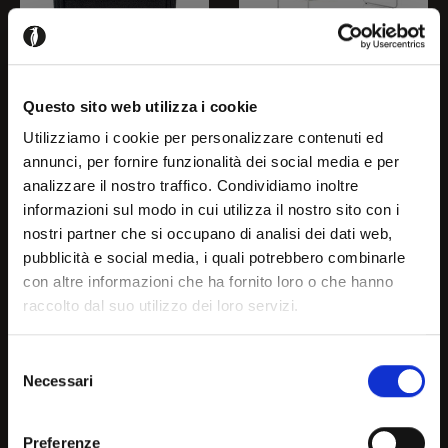
DARWIN
EASY
Questo sito web utilizza i cookie
CS3433-DTP1T00 J
CB3503-2P E
Utilizziamo i cookie per personalizzare contenuti ed
annunci, per fornire funzionalità dei social media e per
analizzare il nostro traffico. Condividiamo inoltre
Benvenuto!
informazioni sul modo in cui utilizza il nostro sito con i
nostri partner che si occupano di analisi dei dati web,
pubblicità e social media, i quali potrebbero combinarle
con altre informazioni che ha fornito loro o che hanno
Sembra che tu stia navigando
raccolto dal suo utilizzo dei loro servizi.
un paese diverso dal tuo,
Selezione
scegli il paese o l’area
Necessari
del
geografica in cui sei per
consenso
vedere le informazioni più
Preferenze