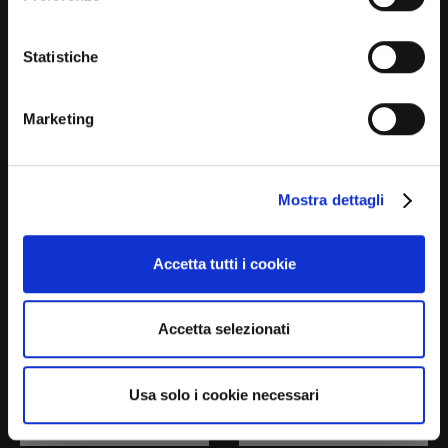
pertinenti sui prodotti e le
EASY
FREEDOM 2.0
Statistiche
promozioni in corso
BRACCIOLI L
CB3503-3P E
Marketing
No, continua qui
FREEDOM20L-D2T00
Continua in USA (us)
Mostra dettagli
Accetta tutti i cookie
Accetta selezionati
Usa solo i cookie necessari