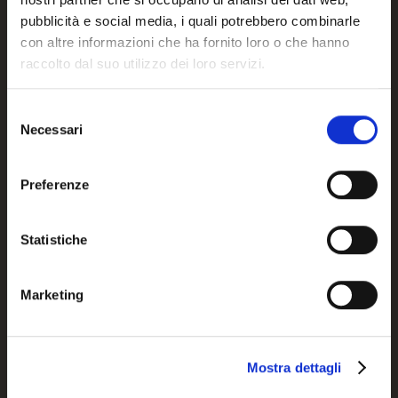
INCISO
INCISO
pubblicità e social media, i quali potrebbero combinarle
con altre informazioni che ha fornito loro o che hanno
raccolto dal suo utilizzo dei loro servizi.
CB5231-G
CB5231-P
Selezione
Necessari
del
consenso
Preferenze
Statistiche
Marketing
Mostra dettagli
JUNO
LUNE