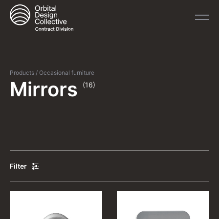
Products
/
Occasional furniture
Mirrors
(16)
Filter