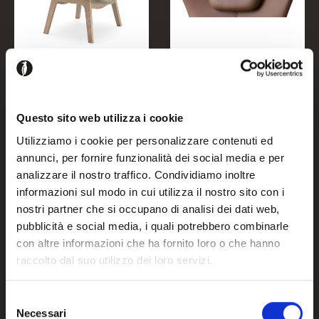
LAZY
LAZY
Questo sito web utilizza i cookie
CS3373-W 1320 MTO
CS3379 0110 J
Utilizziamo i cookie per personalizzare contenuti ed
annunci, per fornire funzionalità dei social media e per
analizzare il nostro traffico. Condividiamo inoltre
informazioni sul modo in cui utilizza il nostro sito con i
nostri partner che si occupano di analisi dei dati web,
pubblicità e social media, i quali potrebbero combinarle
con altre informazioni che ha fornito loro o che hanno
raccolto dal suo utilizzo dei loro servizi.
Selezione
Necessari
del