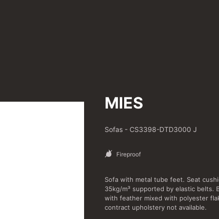
MIES
Sofas
-
CS3398-DTD3000 J
Fireproof
Sofa with metal tube feet. Seat cus
35kg/m³ supported by elastic belts. B
with feather mixed with polyester fla
contract upholstery not available.