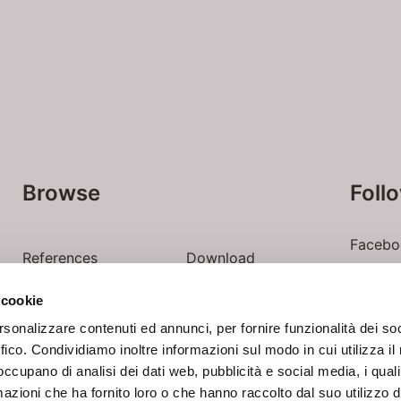
Browse
Foll
Facebo
References
Download
Linkedi
 cookie
Contacts
Login
Youtub
rsonalizzare contenuti ed annunci, per fornire funzionalità dei so
ffico. Condividiamo inoltre informazioni sul modo in cui utilizza il 
 occupano di analisi dei dati web, pubblicità e social media, i qual
azioni che ha fornito loro o che hanno raccolto dal suo utilizzo d