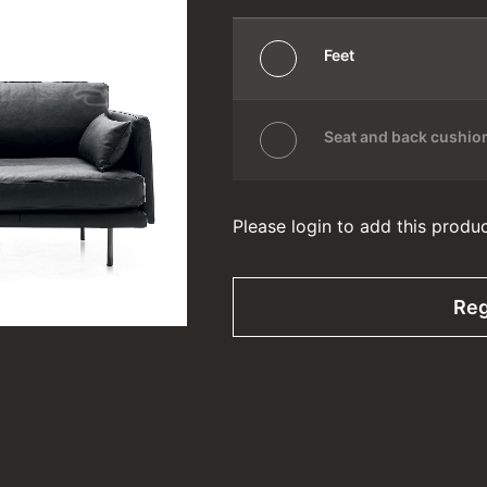
Feet
Seat and back cushio
Please login to add this produ
Reg