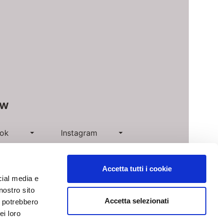
ow
ok
Instagram
n
Pinterest
Accetta tutti i cookie
e
cial media e
nostro sito
Accetta selezionati
i potrebbero
ei loro