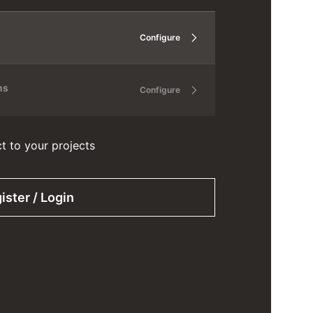
Configure
ns
Configure
ct to your projects
ister / Login