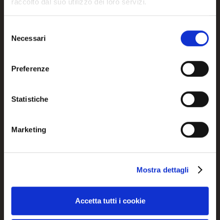
raccolto dal suo utilizzo dei loro servizi.
Selezione
Register / Login
Necessari
del
consenso
Preferenze
Details and downloads
Statistiche
Marketing
Product measurements
Mostra dettagli
Downloads
Accetta tutti i cookie