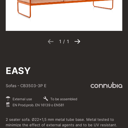
1
/
1
EASY
Sofas
-
CB3503-3P E
External use
To be assembled
EN Prod.prob. EN 16139 o EN581
2 seater sofa. Ø22x1,5 mm metal tube base. Metal tested to
minimize the effect of external agents and to be UV resistant.