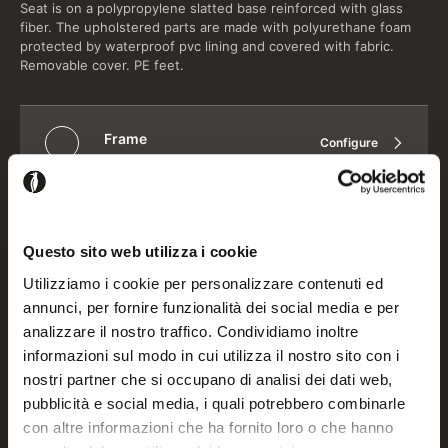
Seat is on a polypropylene slatted base reinforced with glass
fiber. The upholstered parts are made with polyurethane foam
protected by waterproof pvc lining and covered with fabric.
Removable cover. PE feet.
Frame
Configure
Seat and back cushions
Configure
Questo sito web utilizza i cookie
Utilizziamo i cookie per personalizzare contenuti ed
Seat/back/armrests
Configure
annunci, per fornire funzionalità dei social media e per
analizzare il nostro traffico. Condividiamo inoltre
informazioni sul modo in cui utilizza il nostro sito con i
Sofa side
Configure
nostri partner che si occupano di analisi dei dati web,
pubblicità e social media, i quali potrebbero combinarle
con altre informazioni che ha fornito loro o che hanno
Please login to add this product to your projects