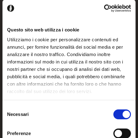
Seat and back cushions
Configure
Questo sito web utilizza i cookie
Utilizziamo i cookie per personalizzare contenuti ed
Please login to add this product to your projects
annunci, per fornire funzionalità dei social media e per
analizzare il nostro traffico. Condividiamo inoltre
informazioni sul modo in cui utilizza il nostro sito con i
Register / Login
nostri partner che si occupano di analisi dei dati web,
pubblicità e social media, i quali potrebbero combinarle
con altre informazioni che ha fornito loro o che hanno
raccolto dal suo utilizzo dei loro servizi.
Details and downloads
Selezione
Necessari
del
consenso
Preferenze
Product measurements