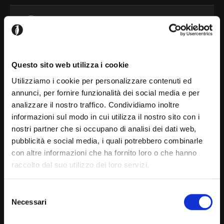
Frame
Configure
Shelf
Configure
Questo sito web utilizza i cookie
Utilizziamo i cookie per personalizzare contenuti ed
annunci, per fornire funzionalità dei social media e per
Please login to add this product to your projects
analizzare il nostro traffico. Condividiamo inoltre
Welcome!
informazioni sul modo in cui utilizza il nostro sito con i
nostri partner che si occupano di analisi dei dati web,
Register / Login
pubblicità e social media, i quali potrebbero combinarle
It seems that you are
con altre informazioni che ha fornito loro o che hanno
raccolto dal suo utilizzo dei loro servizi.
browsing in a country other
than your own, choose the
Selezione
Details and downloads
Necessari
country or geographical are
del
consenso