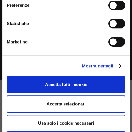
you are in to see the most
Preferenze
relevant information about
Product measurements
current products and
Statistiche
promotions
Downloads
Marketing
No, continue here
Mostra dettagli
Continue in USA (us)
Accetta tutti i cookie
Accetta selezionati
Usa solo i cookie necessari