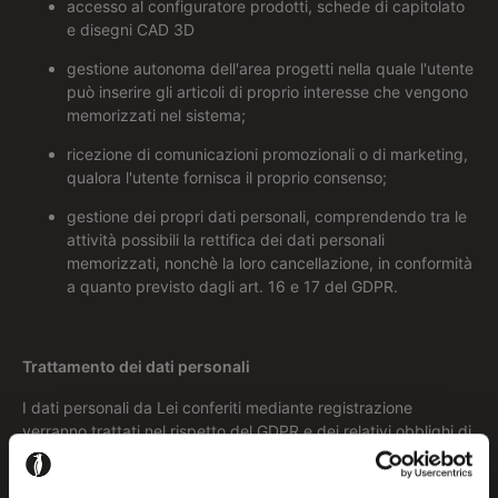
accesso al configuratore prodotti, schede di capitolato
e disegni CAD 3D
gestione autonoma dell'area progetti nella quale l'utente
può inserire gli articoli di proprio interesse che vengono
memorizzati nel sistema;
ricezione di comunicazioni promozionali o di marketing,
qualora l'utente fornisca il proprio consenso;
gestione dei propri dati personali, comprendendo tra le
attività possibili la rettifica dei dati personali
memorizzati, nonchè la loro cancellazione, in conformità
a quanto previsto dagli art. 16 e 17 del GDPR.
Trattamento dei dati personali
I dati personali da Lei conferiti mediante registrazione
verranno trattati nel rispetto del GDPR e dei relativi obblighi di
protezione, ed il trattamento sarà improntato a principi di
correttezza, liceità e trasparenza.