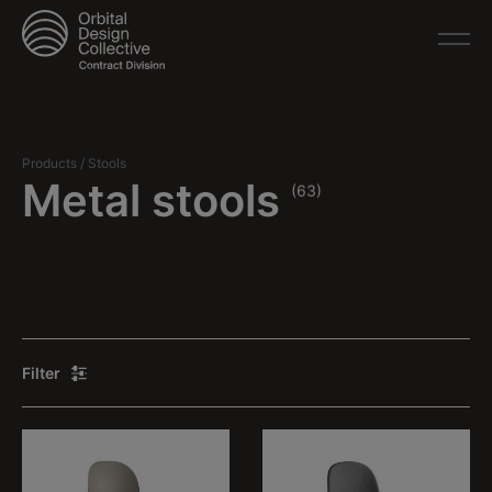
Products
/
Stools
Metal stools
(63)
Filter