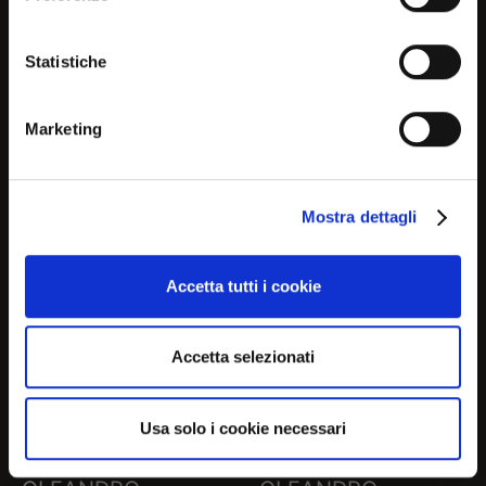
relevant information about
OLEANDRO
OLEANDRO
current products and
Statistiche
promotions
CS2032
CS2032-J
Marketing
No, continue here
Mostra dettagli
Continue in USA (us)
Accetta tutti i cookie
Accetta selezionati
Usa solo i cookie necessari