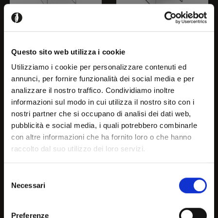
NEW YORK
NEW YORK
Questo sito web utilizza i cookie
CB1087
CB1087-J
Utilizziamo i cookie per personalizzare contenuti ed
annunci, per fornire funzionalità dei social media e per
analizzare il nostro traffico. Condividiamo inoltre
Welcome!
informazioni sul modo in cui utilizza il nostro sito con i
nostri partner che si occupano di analisi dei dati web,
pubblicità e social media, i quali potrebbero combinarle
It seems that you are
con altre informazioni che ha fornito loro o che hanno
raccolto dal suo utilizzo dei loro servizi.
browsing in a country other
than your own, choose the
Selezione
Necessari
country or geographical are
del
consenso
you are in to see the most
Preferenze