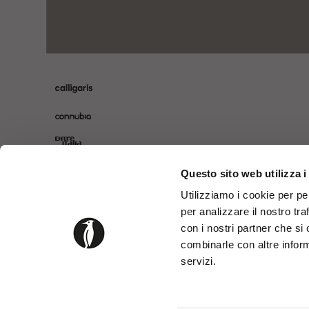
Questo sito web utilizza i
Utilizziamo i cookie per pe
per analizzare il nostro tra
con i nostri partner che si
combinarle con altre inform
servizi.
©2024 Calligaris S.p.A. a socio unico - P.IVA IT05617370969