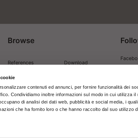
Browse
Foll
Facebo
References
Download
Linkedi
 cookie
Contacts
Login
Youtub
rsonalizzare contenuti ed annunci, per fornire funzionalità dei so
ffico. Condividiamo inoltre informazioni sul modo in cui utilizza il 
 occupano di analisi dei dati web, pubblicità e social media, i qual
azioni che ha fornito loro o che hanno raccolto dal suo utilizzo d
Change country: Ireland
Informativ
registrazi