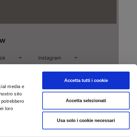
ow
ok
Instagram
n
Pinterest
Accetta tutti i cookie
e
cial media e
nostro sito
Accetta selezionati
i potrebbero
ei loro
Usa solo i cookie necessari
a
Privacy
Cookies
Websolute
one