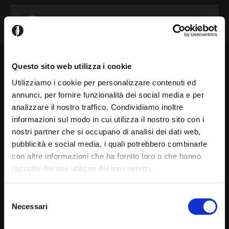
Frame
Configure
Shelf
Configure
Questo sito web utilizza i cookie
Utilizziamo i cookie per personalizzare contenuti ed
annunci, per fornire funzionalità dei social media e per
Please login to add this product to your projects
analizzare il nostro traffico. Condividiamo inoltre
Welcome!
informazioni sul modo in cui utilizza il nostro sito con i
nostri partner che si occupano di analisi dei dati web,
Register / Login
pubblicità e social media, i quali potrebbero combinarle
It seems that you are
con altre informazioni che ha fornito loro o che hanno
raccolto dal suo utilizzo dei loro servizi.
browsing in a country other
than your own, choose the
Selezione
Details and downloads
Necessari
country or geographical are
del
consenso