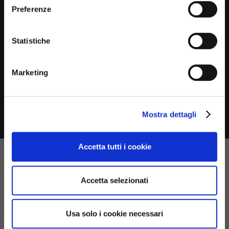
you are in to see the most
Preferenze
relevant information about
Product measurements
current products and
Statistiche
promotions
Downloads
Marketing
No, continue here
Mostra dettagli
Continue in USA (us)
Accetta tutti i cookie
Accetta selezionati
Usa solo i cookie necessari