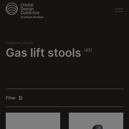
Products
/
Stools
Gas lift stools
(45)
Filter