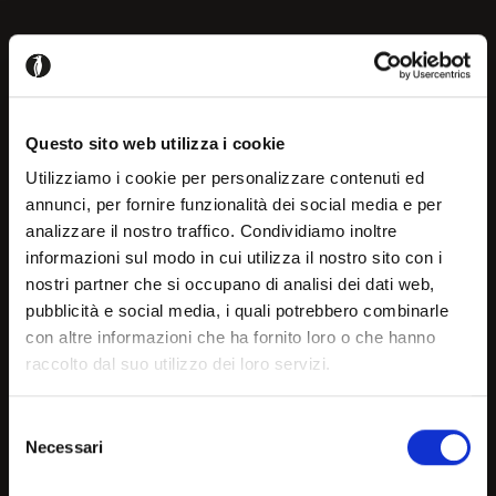
Product measurements
Questo sito web utilizza i cookie
Downloads
Utilizziamo i cookie per personalizzare contenuti ed
annunci, per fornire funzionalità dei social media e per
analizzare il nostro traffico. Condividiamo inoltre
Welcome!
informazioni sul modo in cui utilizza il nostro sito con i
nostri partner che si occupano di analisi dei dati web,
pubblicità e social media, i quali potrebbero combinarle
It seems that you are
con altre informazioni che ha fornito loro o che hanno
Mood
raccolto dal suo utilizzo dei loro servizi.
browsing in a country other
than your own, choose the
Selezione
Necessari
country or geographical are
del
consenso