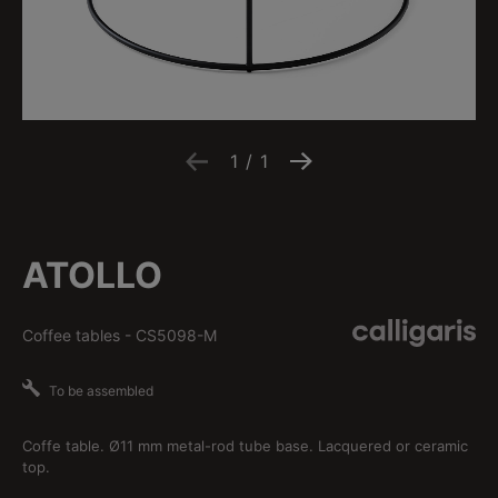
1
/
1
ATOLLO
Coffee tables
-
CS5098-M
To be assembled
Coffe table. Ø11 mm metal-rod tube base. Lacquered or ceramic
top.