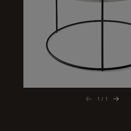
1
/
1