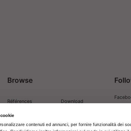
Browse
Foll
Facebo
Références
Download
Linkedi
 cookie
Contacts
Login
Youtub
rsonalizzare contenuti ed annunci, per fornire funzionalità dei so