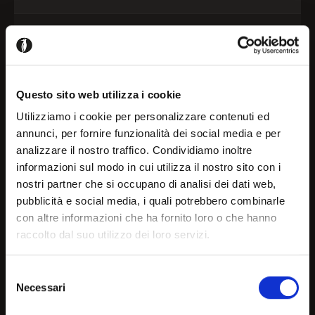
Top
Configure
Base
Configure
Questo sito web utilizza i cookie
Utilizziamo i cookie per personalizzare contenuti ed
annunci, per fornire funzionalità dei social media e per
Please login to add this product to your projects
analizzare il nostro traffico. Condividiamo inoltre
Welcome!
informazioni sul modo in cui utilizza il nostro sito con i
nostri partner che si occupano di analisi dei dati web,
Register / Login
pubblicità e social media, i quali potrebbero combinarle
It seems that you are
con altre informazioni che ha fornito loro o che hanno
raccolto dal suo utilizzo dei loro servizi.
browsing in a country other
than your own, choose the
Selezione
Details and downloads
Necessari
country or geographical are
del
consenso