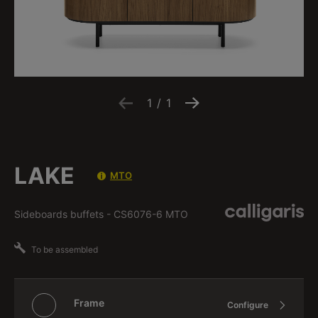
1
/
1
LAKE
MTO
Sideboards buffets
-
CS6076-6 MTO
To be assembled
Frame
Configure