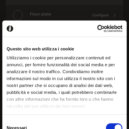
Floor plate
Configure
Top
Configure
Questo sito web utilizza i cookie
Edge
Utilizziamo i cookie per personalizzare contenuti ed
Configure
annunci, per fornire funzionalità dei social media e per
analizzare il nostro traffico. Condividiamo inoltre
Welcome!
informazioni sul modo in cui utilizza il nostro sito con i
Please login to add this product to your projects
nostri partner che si occupano di analisi dei dati web,
pubblicità e social media, i quali potrebbero combinarle
It seems that you are
con altre informazioni che ha fornito loro o che hanno
Register / Login
raccolto dal suo utilizzo dei loro servizi.
browsing in a country other
than your own, choose the
Selezione
Necessari
del