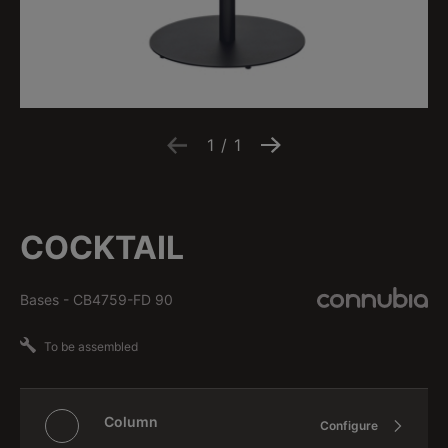
1
/
1
COCKTAIL
Bases
-
CB4759-FD 90
To be assembled
Column
Configure