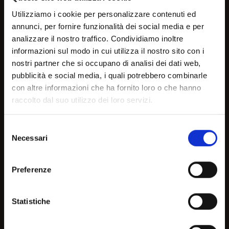
Utilizziamo i cookie per personalizzare contenuti ed
annunci, per fornire funzionalità dei social media e per
analizzare il nostro traffico. Condividiamo inoltre
Welcome!
informazioni sul modo in cui utilizza il nostro sito con i
nostri partner che si occupano di analisi dei dati web,
LAZY
LAZY
pubblicità e social media, i quali potrebbero combinarle
It seems that you are
con altre informazioni che ha fornito loro o che hanno
raccolto dal suo utilizzo dei loro servizi.
browsing in a country other
CS3373-W 1310 MTO
CS3373-W 1320 J
than your own, choose the
Selezione
Necessari
country or geographical are
del
consenso
you are in to see the most
Preferenze
relevant information about
current products and
Statistiche
promotions