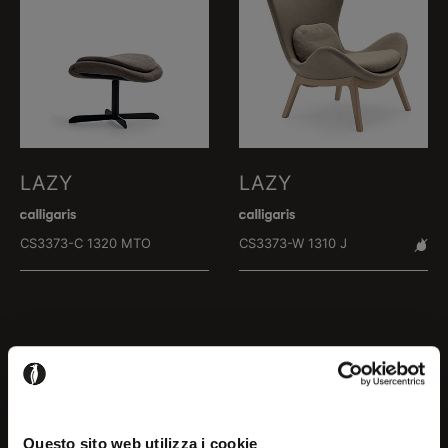
LAZY
LAZY
CS3373-C 1320 MTO
CS3373-W 1310 J
Questo sito web utilizza i cookie