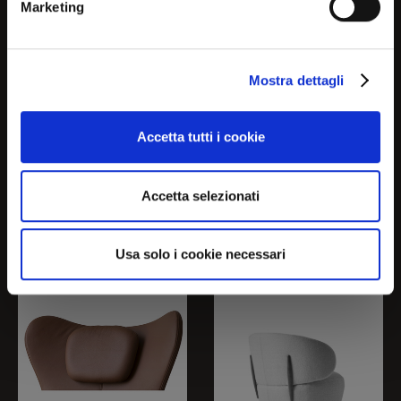
Marketing
No, continue here
Mostra dettagli
Continue in USA (us)
LAZY
LAZY
Accetta tutti i cookie
CS3373-W 1320 MTO
CS3379 0110 J
Accetta selezionati
Usa solo i cookie necessari