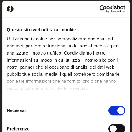
Frame
Configure
Questo sito web utilizza i cookie
Utilizziamo i cookie per personalizzare contenuti ed
Please login to add this product to your projects
annunci, per fornire funzionalità dei social media e per
analizzare il nostro traffico. Condividiamo inoltre
informazioni sul modo in cui utilizza il nostro sito con i
Register / Login
nostri partner che si occupano di analisi dei dati web,
pubblicità e social media, i quali potrebbero combinarle
con altre informazioni che ha fornito loro o che hanno
raccolto dal suo utilizzo dei loro servizi.
Details and downloads
Selezione
Necessari
del
consenso
Preferenze
Product measurements