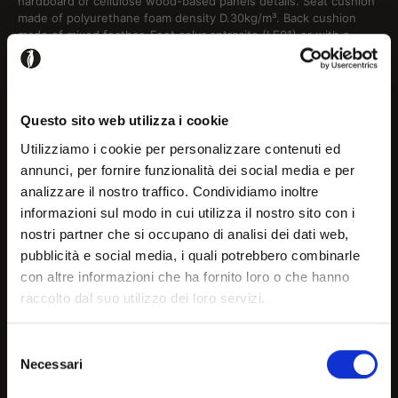
hardboard or cellulose wood-based panels details. Seat cushion
made of polyurethane foam density D.30kg/m³. Back cushion
made of mixed feather. Feet colur antracite (LE01) or with a
suspended effect in black colour. Fireproof version.
Seat and back cushions
Questo sito web utilizza i cookie
Configure
Utilizziamo i cookie per personalizzare contenuti ed
annunci, per fornire funzionalità dei social media e per
Please login to add this product to your projects
analizzare il nostro traffico. Condividiamo inoltre
Welcome!
informazioni sul modo in cui utilizza il nostro sito con i
nostri partner che si occupano di analisi dei dati web,
Register / Login
pubblicità e social media, i quali potrebbero combinarle
It seems that you are
con altre informazioni che ha fornito loro o che hanno
raccolto dal suo utilizzo dei loro servizi.
browsing in a country other
than your own, choose the
Selezione
Details and downloads
Necessari
country or geographical are
del
consenso