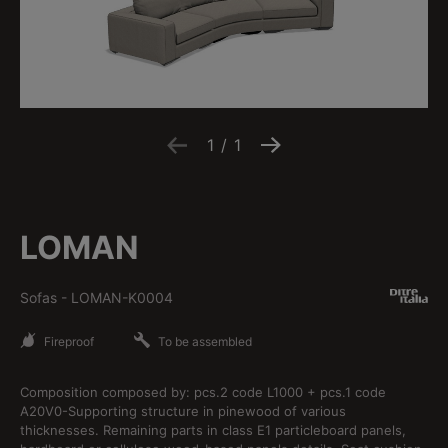
1
/
1
LOMAN
Sofas
-
LOMAN-K0004
Fireproof
To be assembled
Composition composed by: pcs.2 code L1000 + pcs.1 code
A20V0-Supporting structure in pinewood of various
thicknesses. Remaining parts in class E1 particleboard panels,