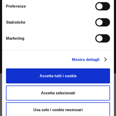
you are in to see the most
Preferenze
relevant information about
Product measurements
current products and
Statistiche
promotions
Marketing
Downloads
No, continue here
Mostra dettagli
Continue in USA (us)
Accetta tutti i cookie
Accetta selezionati
Usa solo i cookie necessari