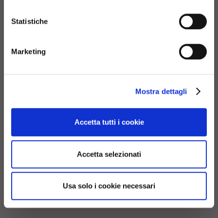
relevant information about
current products and
Statistiche
Browse
promotions
Marketing
References
Download
No, continue here
Contacts
Login
Mostra dettagli
Continue in USA (us)
Accetta tutti i cookie
Follow
Accetta selezionati
Facebook
Instagram
Linkedin
Pinterest
Usa solo i cookie necessari
Youtube