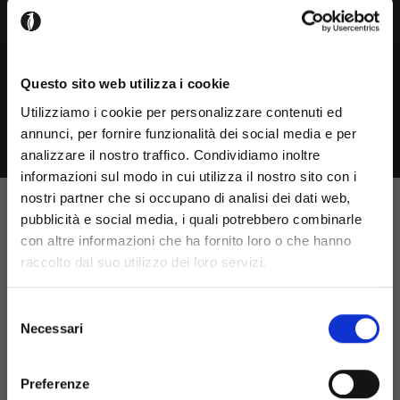
Questo sito web utilizza i cookie
Utilizziamo i cookie per personalizzare contenuti ed
annunci, per fornire funzionalità dei social media e per
analizzare il nostro traffico. Condividiamo inoltre
Welcome!
informazioni sul modo in cui utilizza il nostro sito con i
nostri partner che si occupano di analisi dei dati web,
pubblicità e social media, i quali potrebbero combinarle
It seems that you are
con altre informazioni che ha fornito loro o che hanno
raccolto dal suo utilizzo dei loro servizi.
browsing in a country other
than your own, choose the
Selezione
Necessari
country or geographical are
del
consenso
you are in to see the most
Preferenze