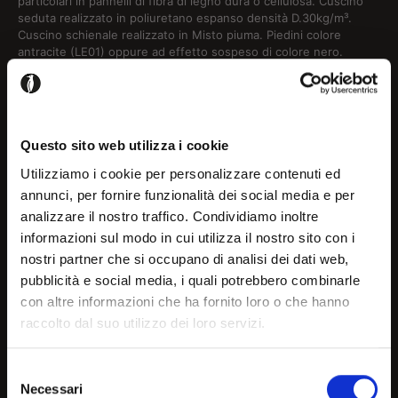
particolari in pannelli di fibra di legno dura o cellulosa. Cuscino
seduta realizzato in poliuretano espanso densità D.30kg/m³.
Cuscino schienale realizzato in Misto piuma. Piedini colore
antracite (LE01) oppure ad effetto sospeso di colore nero.
Versione ignifuga.
Cuscini di seduta e
Configura
Questo sito web utilizza i cookie
schienale
Utilizziamo i cookie per personalizzare contenuti ed
annunci, per fornire funzionalità dei social media e per
analizzare il nostro traffico. Condividiamo inoltre
Effettua il login per aggiungere questo prodotto ai tuoi
Benvenuto!
informazioni sul modo in cui utilizza il nostro sito con i
progetti
nostri partner che si occupano di analisi dei dati web,
pubblicità e social media, i quali potrebbero combinarle
con altre informazioni che ha fornito loro o che hanno
Registrati / Login
Sembra che tu stia navigando
raccolto dal suo utilizzo dei loro servizi.
un paese diverso dal tuo,
Selezione
scegli il paese o l’area
Necessari
del