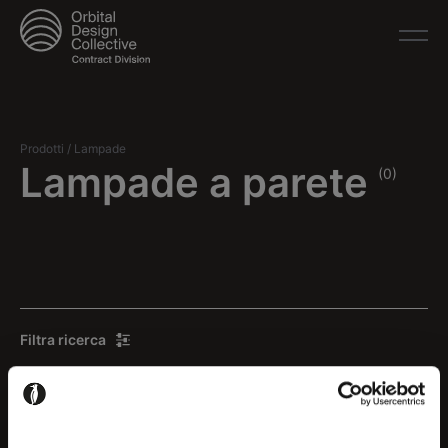
Prodotti
/
Lampade
Lampade a parete
(0)
Filtra ricerca