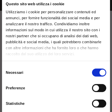
Questo sito web utilizza i cookie
Utilizziamo i cookie per personalizzare contenuti ed
annunci, per fornire funzionalità dei social media e per
analizzare il nostro traffico. Condividiamo inoltre
Benvenuto!
informazioni sul modo in cui utilizza il nostro sito con i
nostri partner che si occupano di analisi dei dati web,
pubblicità e social media, i quali potrebbero combinarle
con altre informazioni che ha fornito loro o che hanno
Sembra che tu stia navigando
raccolto dal suo utilizzo dei loro servizi.
un paese diverso dal tuo,
Selezione
scegli il paese o l’area
Necessari
del
geografica in cui sei per
consenso
Browse
vedere le informazioni più
Preferenze
pertinenti sui prodotti e le
Referenze
Download
Statistiche
promozioni in corso
Contatti
Login