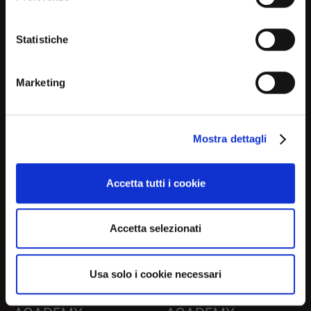
relevant information about
ACADEMY
ACADEMY
current products and
Statistiche
promotions
CB2146 360
CB2146-J 180
Marketing
No, continue here
Mostra dettagli
Continue in USA (us)
Accetta tutti i cookie
Accetta selezionati
Usa solo i cookie necessari