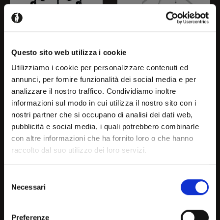
ACADEMY
ACADEMY
Questo sito web utilizza i cookie
CB2145-MTO
CB2146 180
Utilizziamo i cookie per personalizzare contenuti ed
annunci, per fornire funzionalità dei social media e per
analizzare il nostro traffico. Condividiamo inoltre
Welcome!
informazioni sul modo in cui utilizza il nostro sito con i
nostri partner che si occupano di analisi dei dati web,
pubblicità e social media, i quali potrebbero combinarle
It seems that you are
con altre informazioni che ha fornito loro o che hanno
raccolto dal suo utilizzo dei loro servizi.
browsing in a country other
than your own, choose the
Selezione
Necessari
country or geographical are
del
consenso
you are in to see the most
Preferenze