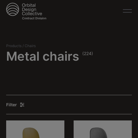
Products
/
Chairs
Metal chairs
(224)
Filter