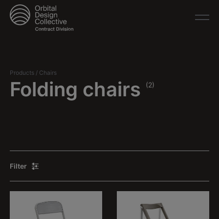
Products
/
Chairs
Folding chairs
(2)
Filter