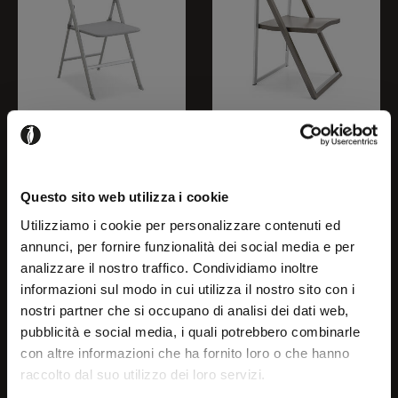
ALU
SKIP
Questo sito web utilizza i cookie
CB205
CB207
Utilizziamo i cookie per personalizzare contenuti ed
annunci, per fornire funzionalità dei social media e per
analizzare il nostro traffico. Condividiamo inoltre
Welcome!
informazioni sul modo in cui utilizza il nostro sito con i
nostri partner che si occupano di analisi dei dati web,
pubblicità e social media, i quali potrebbero combinarle
It seems that you are
con altre informazioni che ha fornito loro o che hanno
raccolto dal suo utilizzo dei loro servizi.
browsing in a country other