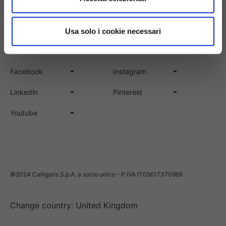
Usa solo i cookie necessari
Follow
Facebook
Instagram
Linkedin
Pinterest
Youtube
©2024 Calligaris S.p.A. a socio unico - P.IVA IT05617370969
Change country: United Kingdom