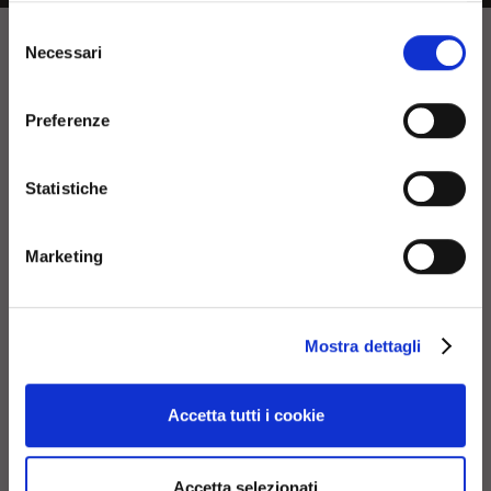
than your own, choose the
Selezione
Necessari
country or geographical are
del
consenso
you are in to see the most
Preferenze
relevant information about
current products and
Statistiche
promotions
Marketing
No, continue here
Browse
Mostra dettagli
Continue in USA (us)
References
Download
Accetta tutti i cookie
Contacts
Login
Accetta selezionati