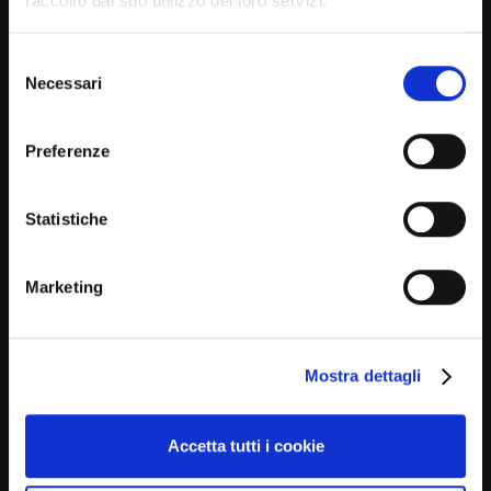
raccolto dal suo utilizzo dei loro servizi.
browsing in a country other
than your own, choose the
Selezione
Necessari
country or geographical are
del
consenso
you are in to see the most
Preferenze
relevant information about
HOPE
LADY COSTANZA
current products and
Statistiche
promotions
Marketing
D66/18td1k
D13Eik
No, continue here
Mostra dettagli
Continue in USA (us)
Accetta tutti i cookie