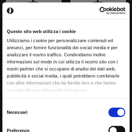
COCOON
COCOON
Questo sito web utilizza i cookie
CS2230
CS2230-BI
Utilizziamo i cookie per personalizzare contenuti ed
annunci, per fornire funzionalità dei social media e per
analizzare il nostro traffico. Condividiamo inoltre
Welcome!
informazioni sul modo in cui utilizza il nostro sito con i
nostri partner che si occupano di analisi dei dati web,
pubblicità e social media, i quali potrebbero combinarle
It seems that you are
con altre informazioni che ha fornito loro o che hanno
raccolto dal suo utilizzo dei loro servizi.
browsing in a country other
than your own, choose the
Selezione
Necessari
country or geographical are
del
consenso
you are in to see the most
Preferenze