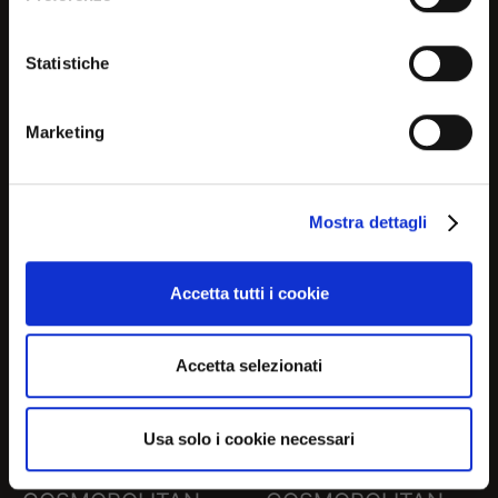
relevant information about
COCOON
COCOON
current products and
Statistiche
promotions
CS2230-J
CS2230-MTO
Marketing
No, continue here
Mostra dettagli
Continue in USA (us)
Accetta tutti i cookie
Accetta selezionati
Usa solo i cookie necessari