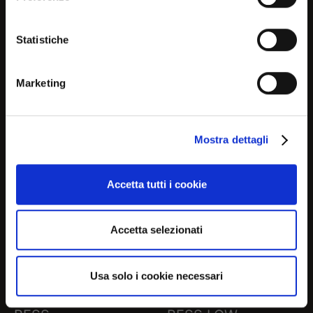
relevant information about
BESS
BESS
current products and
Statistiche
promotions
CS1294
CS1294-J
Marketing
No, continue here
Mostra dettagli
Continue in USA (us)
Accetta tutti i cookie
Accetta selezionati
Usa solo i cookie necessari