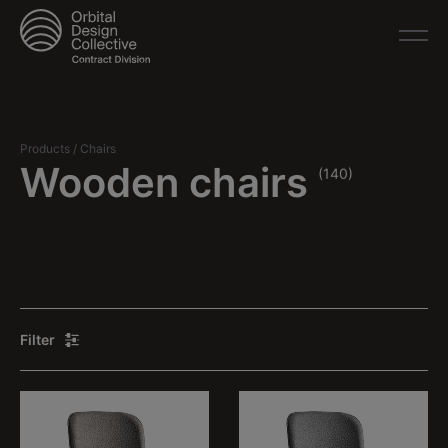
Products
/
Chairs
Wooden chairs
(140)
Filter