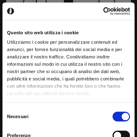
ARCHIE
BASIL
Questo sito web utilizza i cookie
ARCHIE-S1000
CS1348
Utilizziamo i cookie per personalizzare contenuti ed
annunci, per fornire funzionalità dei social media e per
analizzare il nostro traffico. Condividiamo inoltre
Welcome!
informazioni sul modo in cui utilizza il nostro sito con i
nostri partner che si occupano di analisi dei dati web,
pubblicità e social media, i quali potrebbero combinarle
It seems that you are
con altre informazioni che ha fornito loro o che hanno
raccolto dal suo utilizzo dei loro servizi.
browsing in a country other
than your own, choose the
Selezione
Necessari
country or geographical are
del
consenso
you are in to see the most
Preferenze