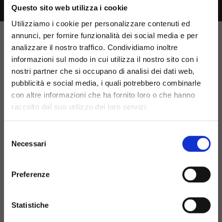
Questo sito web utilizza i cookie
Utilizziamo i cookie per personalizzare contenuti ed
annunci, per fornire funzionalità dei social media e per
analizzare il nostro traffico. Condividiamo inoltre
Bienvenue!
informazioni sul modo in cui utilizza il nostro sito con i
nostri partner che si occupano di analisi dei dati web,
pubblicità e social media, i quali potrebbero combinarle
Il semble que tu surfes dans
con altre informazioni che ha fornito loro o che hanno
raccolto dal suo utilizzo dei loro servizi.
un autre pays que ta
localisation actuelle. Choisis
Selezione
Necessari
le pays ou la région où tu te
del
consenso
trouves pour obtenir les
Browse
Preferenze
informations les plus
pertinentes sur les produits
Références
Download
Statistiche
et les promotions en cours
Contacts
Login