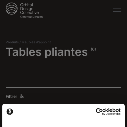
Produits
/
Meubles d'appoint
Tables pliantes
(0)
Filtrer