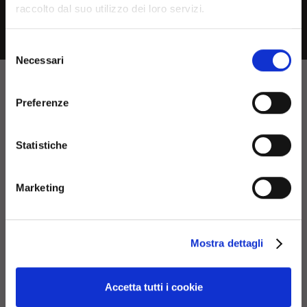
raccolto dal suo utilizzo dei loro servizi.
browsing in a country other
than your own, choose the
Selezione
Necessari
country or geographical are
del
consenso
you are in to see the most
Preferenze
relevant information about
current products and
Statistiche
promotions
Marketing
No, continue here
Mostra dettagli
Continue in USA (us)
Browse
Accetta tutti i cookie
References
Download