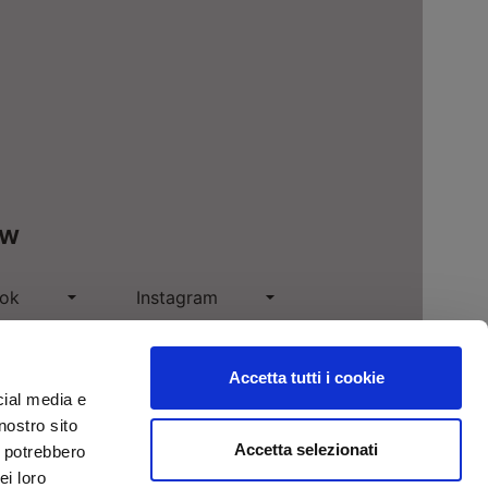
ow
ok
Instagram
n
Pinterest
Accetta tutti i cookie
e
cial media e
nostro sito
Accetta selezionati
i potrebbero
ei loro