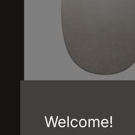
1
/
1
Welcome!