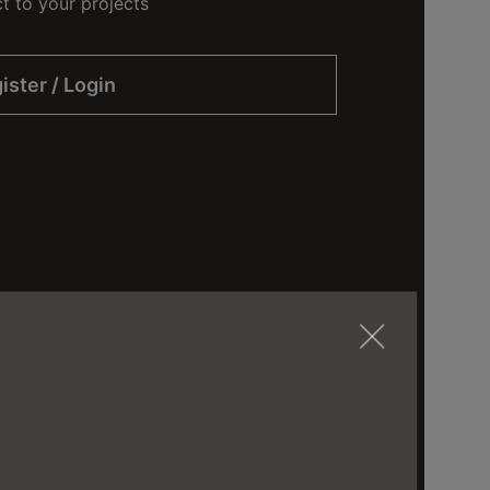
ct to your projects
ister / Login