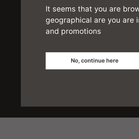
It seems that you are bro
geographical are you are i
Details and downloads
and promotions
Product measurements
No, continue here