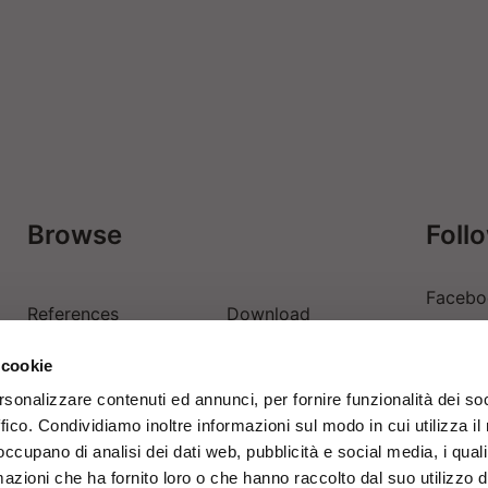
Browse
Foll
Facebo
References
Download
Linkedi
 cookie
Contacts
Login
Youtub
rsonalizzare contenuti ed annunci, per fornire funzionalità dei so
ffico. Condividiamo inoltre informazioni sul modo in cui utilizza il 
 occupano di analisi dei dati web, pubblicità e social media, i qual
azioni che ha fornito loro o che hanno raccolto dal suo utilizzo d