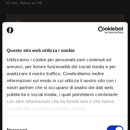
10 mm. Patins en PE.
Structure
Configurer
Assise
Configurer
Questo sito web utilizza i cookie
Utilizziamo i cookie per personalizzare contenuti ed
annunci, per fornire funzionalità dei social media e per
Veuillez vous connecter pour ajouter ce produit à vos projets
analizzare il nostro traffico. Condividiamo inoltre
Bienvenue!
informazioni sul modo in cui utilizza il nostro sito con i
nostri partner che si occupano di analisi dei dati web,
S'inscrire / Login
pubblicità e social media, i quali potrebbero combinarle
Il semble que tu surfes dans
con altre informazioni che ha fornito loro o che hanno
raccolto dal suo utilizzo dei loro servizi.
un autre pays que ta
localisation actuelle. Choisis
Selezione
Détails et
Necessari