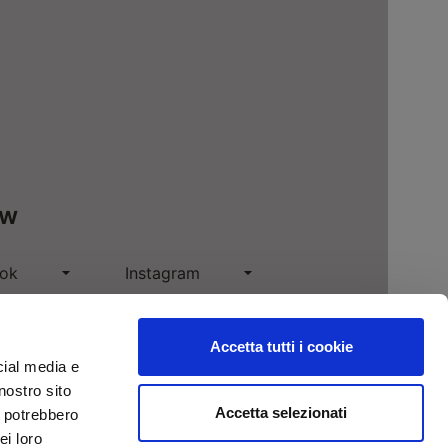
ow
ok
Instagram
n
Pinterest
Accetta tutti i cookie
e
cial media e
nostro sito
Accetta selezionati
i potrebbero
ei loro