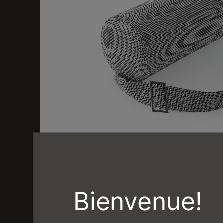
1
/
1
Bienvenue!