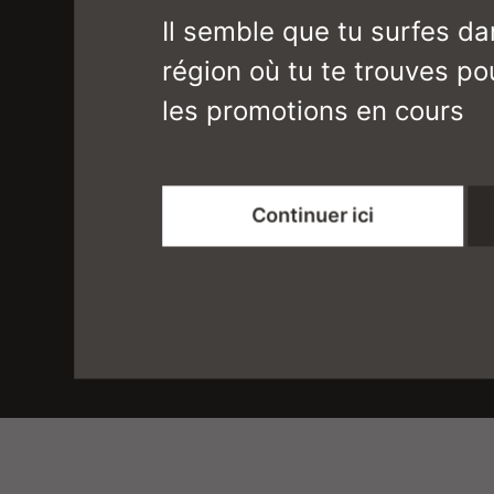
Il semble que tu surfes da
région où tu te trouves pou
Détails et téléchargem
les promotions en cours
Mesures du produit
Continuer ici