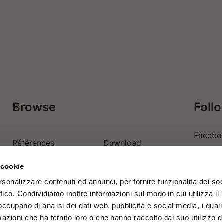
Browse
Foll
Facebo
Références
Download
Linkedi
 cookie
Contacts
Login
Youtub
rsonalizzare contenuti ed annunci, per fornire funzionalità dei so
ffico. Condividiamo inoltre informazioni sul modo in cui utilizza il 
 occupano di analisi dei dati web, pubblicità e social media, i qual
azioni che ha fornito loro o che hanno raccolto dal suo utilizzo d